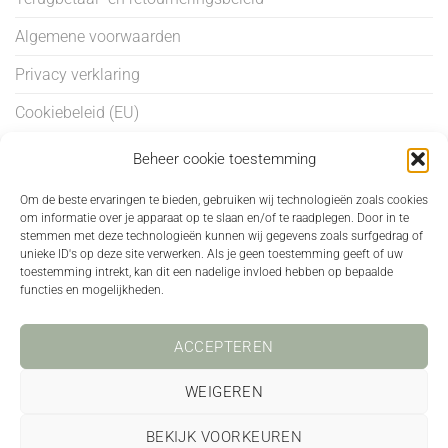
Algemene voorwaarden
Privacy verklaring
Cookiebeleid (EU)
Beheer cookie toestemming
BEHANDELINGEN
Om de beste ervaringen te bieden, gebruiken wij technologieën zoals cookies
om informatie over je apparaat op te slaan en/of te raadplegen. Door in te
Anti-aging
stemmen met deze technologieën kunnen wij gegevens zoals surfgedrag of
unieke ID's op deze site verwerken. Als je geen toestemming geeft of uw
Grove Poriën
toestemming intrekt, kan dit een nadelige invloed hebben op bepaalde
functies en mogelijkheden.
Onzuiverheden & Ácne
Pigmentatie
ACCEPTEREN
Roodheid
WEIGEREN
BEKIJK VOORKEUREN