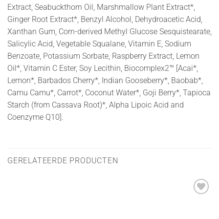
Extract, Seabuckthorn Oil, Marshmallow Plant Extract*,
Ginger Root Extract*, Benzyl Alcohol, Dehydroacetic Acid,
Xanthan Gum, Corn-derived Methyl Glucose Sesquistearate,
Salicylic Acid, Vegetable Squalane, Vitamin E, Sodium
Benzoate, Potassium Sorbate, Raspberry Extract, Lemon
Oil*, Vitamin C Ester, Soy Lecithin, Biocomplex2™ [Acai*,
Lemon*, Barbados Cherry*, Indian Gooseberry*, Baobab*,
Camu Camu*, Carrot*, Coconut Water*, Goji Berry*, Tapioca
Starch (from Cassava Root)*, Alpha Lipoic Acid and
Coenzyme Q10].
GERELATEERDE PRODUCTEN
Toevoegen
aan
verlanglijst