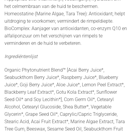
het celmembraan van de huid te beschermen.
Homeostatine (Marine Algae, Tara Tree): Antioxidant; helpt
uitdroging te voorkomen; vermindert de rimpeldiepte.
BioComplex: Aanjager van antioxidanten, co-enzym Q10 en
alfaliponzuur om het verschijnen van rimpels te
verminderen en de huid te verbeteren.
Ingrediëntenlijst
Organic Phytonutrient Blend™ [Acai Berry Juice*,
Seabuckthorn Berry Juice*, Raspberry Juice*, Blueberry
Juice*, Goji Berry Juice*, Aloe Juice*, Lemon Peel Extract*,
Blackberry Leaf Extract*, Gotu Kola Extract*, Sunflower
Seed Oil* and Soy Lecithin*], Corn Germ Oil*, Cetearyl
Alcohol, Cetearyl Glucoside, Shea Butter*, Vegetable
Glycerin*, Grape Seed Oil*, Caprylic/Capric Triglyceride,
Stearic Acid, Acai Fruit Extract*, Marine Algae Extract, Tara
Tree Gum, Beeswax, Sesame Seed Oil, Seabuckthorn Fruit