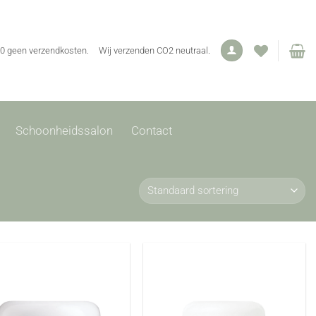
00 geen verzendkosten.
Wij verzenden CO2 neutraal.
Schoonheidssalon
Contact
Toevoegen
Toevoegen
aan
aan
verlanglijst
verlanglijst