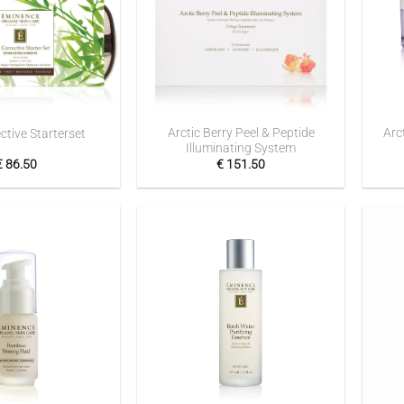
+
+
Arctic Berry Peel & Peptide
Arc
ctive Starterset
Illuminating System
€
86.50
€
151.50
Toevoegen
Toevoegen
aan
aan
verlanglijst
verlanglijst
+
+