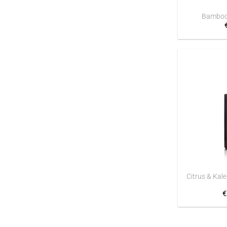
Bamboo 
+
Citrus & Kal
€