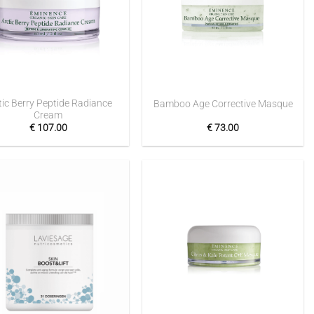
+
tic Berry Peptide Radiance
Bamboo Age Corrective Masque
Cream
€
107.00
€
73.00
Toevoegen
Toevoegen
aan
aan
verlanglijst
verlanglijst
+