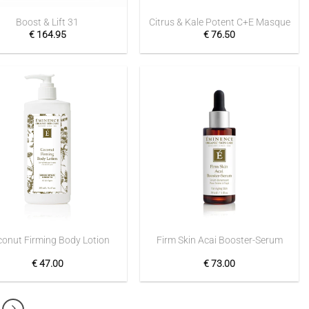
Boost & Lift 31
Citrus & Kale Potent C+E Masque
€
164.95
€
76.50
Toevoegen
Toevoegen
aan
aan
verlanglijst
verlanglijst
+
onut Firming Body Lotion
Firm Skin Acai Booster-Serum
€
47.00
€
73.00