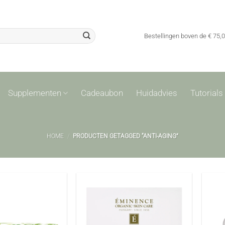
Bestellingen boven de € 75,
Supplementen
Cadeaubon
Huidadvies
Tutorials
HOME
/
PRODUCTEN GETAGGED “ANTI-AGING”
Toevoegen
Toevoegen
aan
aan
verlanglijst
verlanglijst