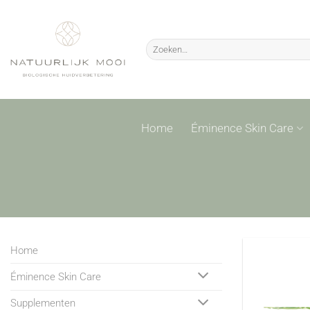
Ga
naar
inhoud
Zoeken
naar:
Home
Éminence Skin Care
Home
Éminence Skin Care
Supplementen