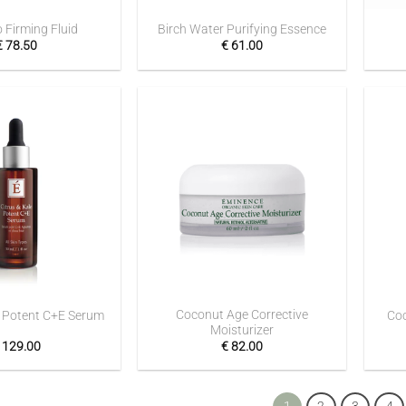
Firming Fluid
Birch Water Purifying Essence
€
78.50
€
61.00
Toevoegen
Toevoegen
aan
aan
verlanglijst
verlanglijst
+
+
Coconut Age Corrective
e Potent C+E Serum
Coc
Moisturizer
129.00
€
82.00