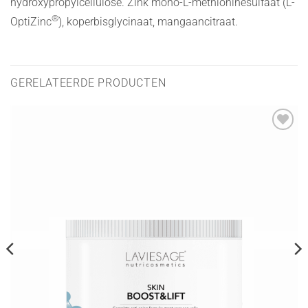
hydroxypropylcellulose. Zink mono-L-methioninesulfaat (L-
®
OptiZinc
), koperbisglycinaat, mangaancitraat.
GERELATEERDE PRODUCTEN
Toevoegen
aan
verlanglijst