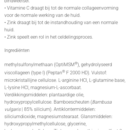
bindweefsel.
• Vitamine C draagt bij tot de normale collageenvorming
voor de normale werking van de huid.
• Zink draagt bij tot de instandhouding van een normale
huid.
• Zink speelt een rol in het celdelingsproces.
Ingrediënten
®
methylsulfonylmethaan (OptiMSM
), gehydrolyseerd
®
vis
collageen (type I) (Peptan
F 2000 HD). Vulstof:
microkristallijne cellulose. L-arginine HCl, L-glutamine base,
L-lysine HCl, magnesium-L-ascorbaat.
Verdikkingsmiddelen: plantaardige olie,
hydroxypropylcellulose. Bamboescheuten (
Bambusa
vulgaris
| 85% silicium). Antiklontermiddelen:
siliciumdioxide, magnesiumstearaat. Glansmiddelen:
hydroxypropylmethylcellulose, glycerine,