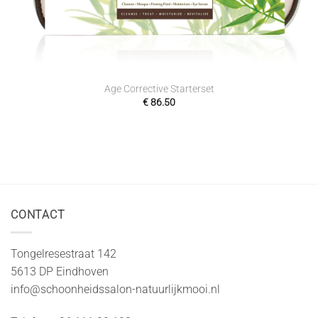
Age Corrective Starterset
€
86.50
CONTACT
Tongelresestraat 142
5613 DP Eindhoven
info@schoonheidssalon-natuurlijkmooi.nl