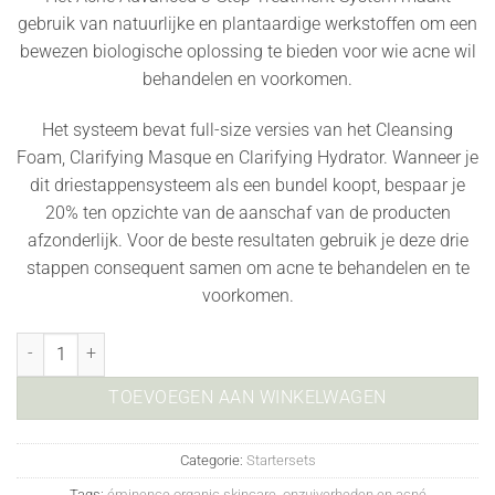
gebruik van natuurlijke en plantaardige werkstoffen om een
bewezen biologische oplossing te bieden voor wie acne wil
behandelen en voorkomen.
Het systeem bevat full-size versies van het Cleansing
Foam, Clarifying Masque en Clarifying Hydrator. Wanneer je
dit driestappensysteem als een bundel koopt, bespaar je
20% ten opzichte van de aanschaf van de producten
afzonderlijk. Voor de beste resultaten gebruik je deze drie
stappen consequent samen om acne te behandelen en te
voorkomen.
Acne Advanced 3-Step Treatment System aantal
TOEVOEGEN AAN WINKELWAGEN
Categorie:
Startersets
Tags:
éminence organic skincare
,
onzuiverheden en acné