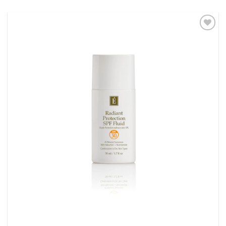
Toevoegen
aan
verlanglijst