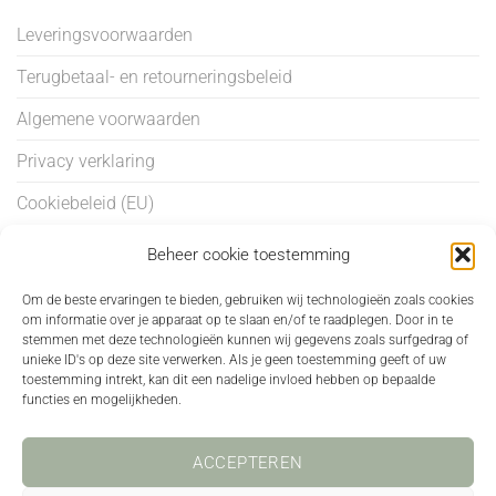
Leveringsvoorwaarden
Terugbetaal- en retourneringsbeleid
Algemene voorwaarden
Privacy verklaring
Cookiebeleid (EU)
Beheer cookie toestemming
BEHANDELINGEN
Om de beste ervaringen te bieden, gebruiken wij technologieën zoals cookies
om informatie over je apparaat op te slaan en/of te raadplegen. Door in te
Anti-aging
stemmen met deze technologieën kunnen wij gegevens zoals surfgedrag of
unieke ID's op deze site verwerken. Als je geen toestemming geeft of uw
Grove Poriën
toestemming intrekt, kan dit een nadelige invloed hebben op bepaalde
functies en mogelijkheden.
Onzuiverheden & Ácne
Pigmentatie
ACCEPTEREN